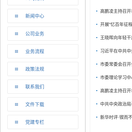
高鹏凌主持召开
新闻中心
讲话精神等 研
开展“忆百年征程
公司业务
王晓晖向年轻干
神状态干事创业
习近平在中共中
业务流程
革命要求进一步
市委常委会召开
政策法规
届十次全会
市委理论学习中
联系我们
高鹏凌主持召开
贯彻落实工作
中共中央政治局
文件下载
新华时评·锲而
党建专栏