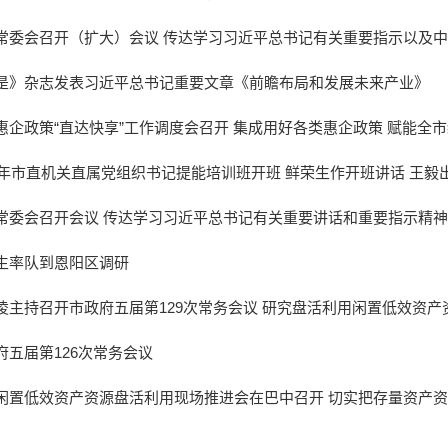
常委会召开（扩大）会议 传达学习习近平总书记有关重要指示以及中
落实意见
是》杂志发表习近平总书记重要文章《前瞻布局和发展未来产业》
惠企政策“直达快享”工作调度会召开 集成用好各类惠企政策 赋能全
26年市直机关直属党组织书记提能培训班开班 鲜荣生作开班讲话 王毅
常委会召开会议 传达学习习近平总书记有关重要讲话和重要指示精
生率队到恩阳区调研
凌主持召开市政府五届第129次常务会议 研究盘活利用闲置低效资
府五届第126次常务会议
闲置低效资产资源盘活利用现场推进会在巴中召开 切实把存量资产