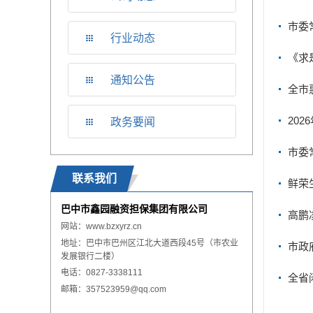
市委
行业动态
贯彻
《求
通知公告
全市
20
政务要闻
市委
联系我们
鲜荣
巴中市鑫园融资担保集团有限公司
高鹏
网站：
www.
bzxyrz.cn
地址：巴中市巴州区江北大道西段45号（市农业
市政
发展银行二楼）
电话：0827-3338111
全省
邮箱：357523959@qq.com