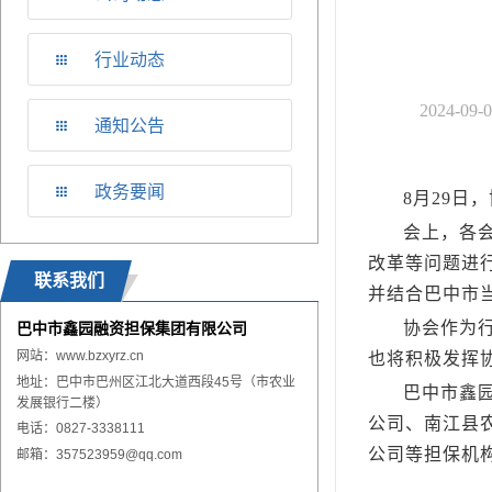
行业动态
2024-09-0
通知公告
政务要闻
8月29
会上，各
改革等问题进
联系我们
并结合巴中市
协会作为
巴中市鑫园融资担保集团有限公司
网站：
www.
bzxyrz.cn
也将积极发挥
地址：巴中市巴州区江北大道西段45号（市农业
巴中市鑫
发展银行二楼）
公司、南江县
电话：0827-3338111
公司等担保机
邮箱：357523959@qq.com