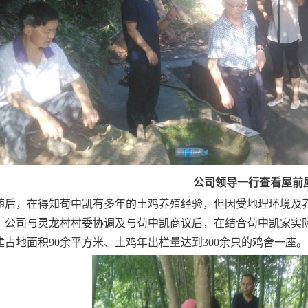
公司领导一行查看屋前
随后，在得知苟中凯有多年的土鸡养殖经验，但因受地理环境及
，公司与灵龙村村委协调及与苟中凯商议后，在结合苟中凯家实
建占地面积
90
余平方米、土鸡年出栏量达到
300
余只的鸡舍一座。