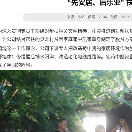
“先安居、后乐业” 
来源：本站 阅读：2184 时间：2017-09-2
为深入贯彻党员干部结对帮扶相关文件精神，扎实推进结对帮扶
，为公司结对帮扶的灵龙村贫困家庭苟中凯家量身制定了脱贫方
围绕这一工作理念，公司下派专人把改造苟中凯的家居环境作为
坏墙体；修缮屋后排水阳沟；改造老化电线线路等。使苟中凯家
立了牢固的阵地。