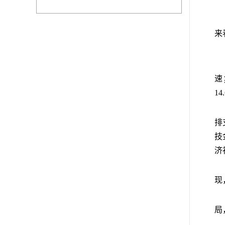
来
速
1
排
技
济
现
局