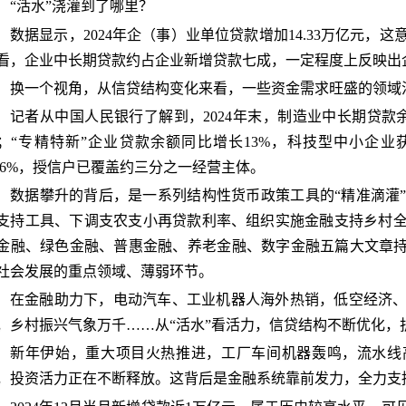
“活水”浇灌到了哪里？
数据显示，2024年企（事）业单位贷款增加14.33万亿元
看，企业中长期贷款约占企业新增贷款七成，一定程度上反映出
换一个视角，从信贷结构变化来看，一些资金需求旺盛的领域
记者从中国人民银行了解到，2024年末，制造业中长期贷款余
；“专精特新”企业贷款余额同比增长13%，科技型中小企业
4.6%，授信户已覆盖约三分之一经营主体。
数据攀升的背后，是一系列结构性货币政策工具的“精准滴灌
支持工具、下调支农支小再贷款利率、组织实施金融支持乡村
金融、绿色金融、普惠金融、养老金融、数字金融五篇大文章持
社会发展的重点领域、薄弱环节。
在金融助力下，电动汽车、工业机器人海外热销，低空经济
，乡村振兴气象万千……从“活水”看活力，信贷结构不断优化，
新年伊始，重大项目火热推进，工厂车间机器轰鸣，流水线
，投资活力正在不断释放。这背后是金融系统靠前发力，全力支持