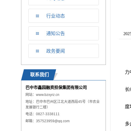
行业动态
通知公告
20
政务要闻
力
联系我们
巴中市鑫园融资担保集团有限公司
长
网站：
www.
bzxyrz.cn
地址：巴中市巴州区江北大道西段45号（市农业
度
发展银行二楼）
电话：0827-3338111
邮箱：357523959@qq.com
多