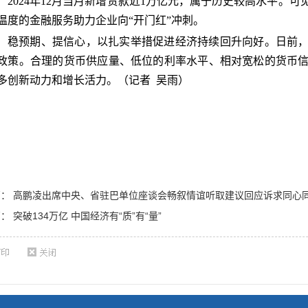
2024年12月当月新增贷款近1万亿元，属于历史较高水平。
温度的金融服务助力企业向“开门红”冲刺。
稳预期、提信心，以扎实举措促进经济持续回升向好。日前
政策。合理的货币供应量、低位的利率水平、相对宽松的货币
多创新动力和增长活力。（
记者 吴雨
）
篇：
高鹏凌出席中央、省驻巴单位座谈会畅叙情谊听取建议回应诉求同心
篇：
突破134万亿 中国经济有“质”有“量”