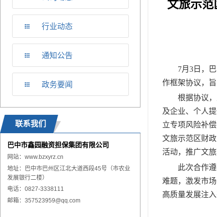
文旅示范
行业动态
通知公告
7
月
3
日
，巴
作框架协议，旨
政务要闻
根据协议，
及企业、个人提
联系我们
立专项风险补偿
文旅示范区财政
巴中市鑫园融资担保集团有限公司
活动，推广文旅
网站：
www.
bzxyrz.cn
此次合作遵
地址：巴中市巴州区江北大道西段45号（市农业
发展银行二楼）
难题，激发市场
电话：0827-3338111
高质量发展注入
邮箱：357523959@qq.com