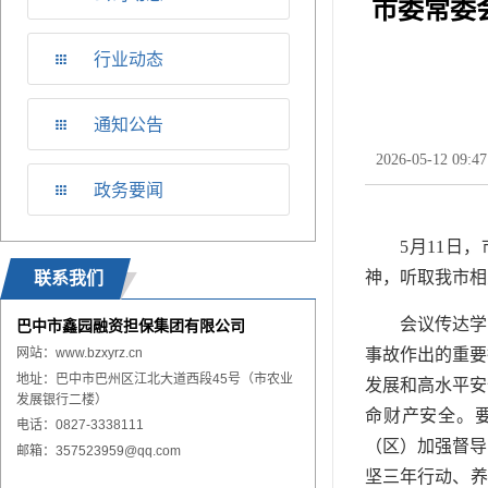
市委常委
行业动态
通知公告
2026-05-12 09:47
政务要闻
5月11日
神，听取我市相
联系我们
会议传达学
巴中市鑫园融资担保集团有限公司
网站：
www.
bzxyrz.cn
事故作出的重要
地址：巴中市巴州区江北大道西段45号（市农业
发展和高水平安
发展银行二楼）
命财产安全。要
电话：0827-3338111
（区）加强督导
邮箱：357523959@qq.com
坚三年行动、养