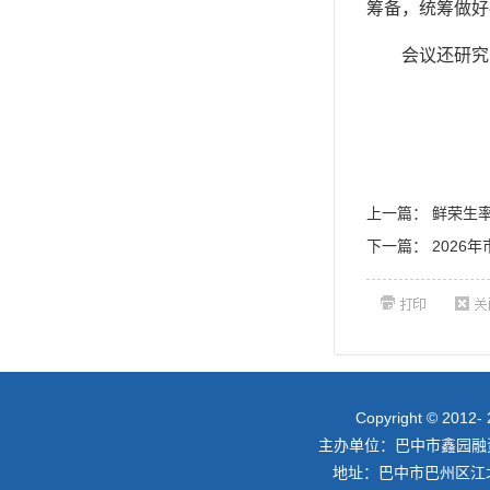
筹备，统筹做好
会议还研究
上一篇：
鲜荣生
下一篇：
2026
Copyright © 2012- 
主办单位：巴中市鑫园融资担保
地址：巴中市巴州区江